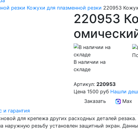
da
нной резки
Кожухи для плазменной резки
220953 Кожух
220953 К
омически
По
В наличии на
складе
Артикул:
220953
Цена
1500 руб
Нашли деш
Заказать
Max
 и гарантия
сновой для крепежа других расходных деталей резака. 
 на наружную резьбу установлен защитный экран. Данны