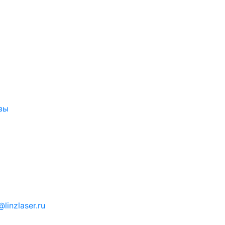
вы
linzlaser.ru