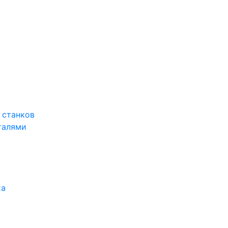
 станков
талями
ха