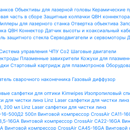
танков
Объективы для лазерной головы
Керамические п
вая часть в сборе
Защитные колпачки QBH коннектора
Чиллеры для лазерного станка
Отвертка объектива
Зап
нка
QBH Коннектор
Датчик высоты и коаксиальный каб
ль защитного стекла
Серводвигатели и сервомоторы
Д
Система управления ЧПУ Co2
Шаговые двигатели
ектроды
Плазменные завихрители
Кожухи для плазмен
адки
Стартовый картридж для плазмотронов
Оборудова
тель сварочного наконечника
Газовый диффузор
вые салфетки для оптики Kimwipes
Изопропиловый спи
тки для чистки линз
Linz Laser салфетки для чистки линз
, 200 мл
Linz Laser салфетки для чистки линз
-16-500Д2 500л
Винтовой компрессор CrossAir CA11-1
8,5-16GA
Винтовой компрессор CrossAir CA22-16GA
Вин
GA
Винтовой компрессор CrossAir CA45-16GA
Винтовой 