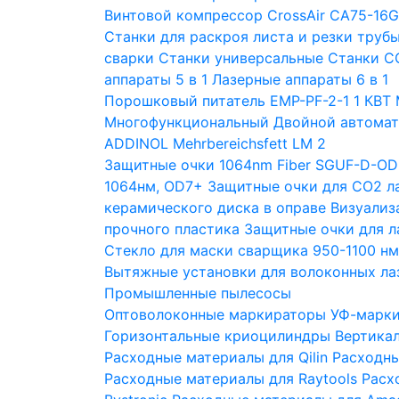
Винтовой компрессор CrossAir CA75-16
Станки для раскроя листа и резки труб
сварки
Станки универсальные
Станки С
аппараты 5 в 1
Лазерные аппараты 6 в 1
Порошковый питатель EMP-PF-2-1 1 КВТ
Многофункциональный Двойной автомат
ADDINOL Mehrbereichsfett LM 2
Защитные очки 1064nm Fiber SGUF-D-OD
1064нм, OD7+
Защитные очки для CO2 л
керамического диска в оправе
Визуализ
прочного пластика
Защитные очки для 
Стекло для маски сварщика 950-1100 н
Вытяжные установки для волоконных ла
Промышленные пылесосы
Оптоволоконные маркираторы
УФ-марк
Горизонтальные криоцилиндры
Вертика
Расходные материалы для Qilin
Расходны
Расходные материалы для Raytools
Расх