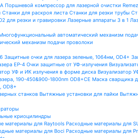
GA
Поршневой компрессор для лазерной очистки Remez
ы
Станки для раскроя листа
Станки для резки трубы
Ст
О2 для резки и гравировки
Лазерные аппараты 3 в 1
Лаз
Многофункциональный автоматический механизм пода
ический механизм подачи проволоки
6
Защитные очки для лазера зеленые, 1064нм, OD4+
За
азера EP-4
Очки защитные от УФ-излучения
Визуализат
атор УФ и ИК излучения в форме диска
Визуализатор УФ
лазера, 190-450&900-1800nm OD8+CE
Маска сварщика д
м, OD8+
зерных станков
Вытяжные установки для пайки
Вытяжн
ираторы
льные криоцилиндры
е материалы для Raytools
Расходные материалы для S
одные материалы для Boci
Расходные материалы для Pr