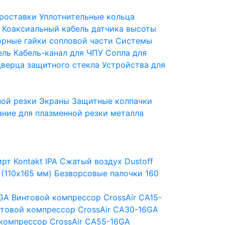
роставки
Уплотнительные кольца
Коаксиальный кабель датчика высоты
орные гайки сопловой части
Системы
ель
Кабель-канал для ЧПУ
Сопла для
верца защитного стекла
Устройства для
ной резки
Экраны
Защитные колпачки
ние для плазменной резки металла
рт Kontakt IPA
Сжатый воздух Dustoff
 (110х165 мм)
Безворсовые палочки 160
6GA
Винтовой компрессор CrossAir CA15-
товой компрессор CrossAir CA30-16GA
компрессор CrossAir CA55-16GA