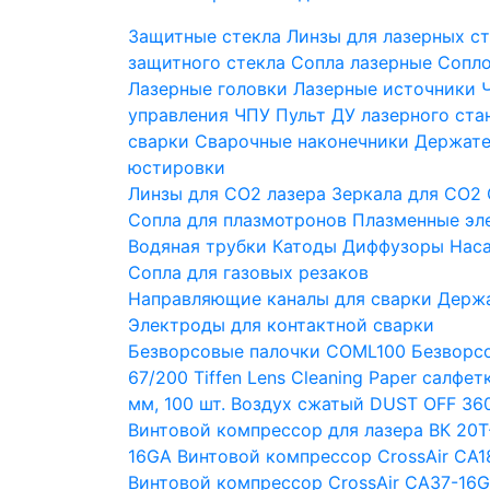
Защитные стекла
Линзы для лазерных с
защитного стекла
Сопла лазерные
Сопло
Лазерные головки
Лазерные источники
управления ЧПУ
Пульт ДУ лазерного ста
сварки
Сварочные наконечники
Держате
юстировки
Линзы для СО2 лазера
Зеркала для СО2
Сопла для плазмотронов
Плазменные эл
Водяная трубки
Катоды
Диффузоры
Нас
Сопла для газовых резаков
Направляющие каналы для сварки
Держа
Электроды для контактной сварки
Безворсовые палочки COML100
Безворсо
67/200
Tiffen Lens Cleaning Paper салфе
мм, 100 шт.
Воздух сжатый DUST OFF 360
Винтовой компрессор для лазера ВК 20Т
16GA
Винтовой компрессор CrossAir CA1
Винтовой компрессор CrossAir CA37-16