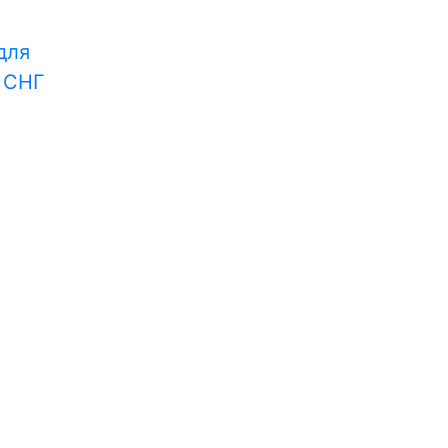
для
и СНГ