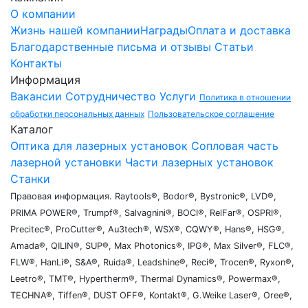
О компании
Жизнь нашей компании
Награды
Оплата и доставка
Благодарственные письма и отзывы
Статьи
Контакты
Информация
Вакансии
Сотрудничество
Услуги
Политика в отношении
обработки персональных данных
Пользовательское соглашение
Каталог
Оптика для лазерных установок
Сопловая часть
лазерной установки
Части лазерных установок
Станки
Правовая информация. Raytools®, Bodor®, Bystronic®, LVD®,
PRIMA POWER®, Trumpf®, Salvagnini®, BOCI®, RelFar®, OSPRI®,
Precitec®, ProCutter®, Au3tech®, WSX®, CQWY®, Hans®, HSG®,
Amada®, QILIN®, SUP®, Max Photonics®, IPG®, Max Silver®, FLC®,
FLW®, HanLi®, S&A®, Ruida®, Leadshine®, Reci®, Trocen®, Ryxon®,
Leetro®, TMT®, Hypertherm®, Thermal Dynamics®, Powermax®,
TECHNA®, Tiffen®, DUST OFF®, Kontakt®, G.Weike Laser®, Oree®,