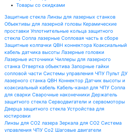
Товары со скидками
Защитные стекла
Линзы для лазерных станков
Объективы для лазерной головы
Керамические
проставки
Уплотнительные кольца защитного
стекла
Сопла лазерные
Сопловая часть в сборе
Защитные колпачки QBH коннектора
Коаксиальный
кабель датчика высоты
Лазерные головки
Лазерные источники
Чиллеры для лазерного
станка
Отвертка объектива
Запорные гайки
сопловой части
Системы управления ЧПУ
Пульт ДУ
лазерного станка
QBH Коннектор
Датчик высоты и
коаксиальный кабель
Кабель-канал для ЧПУ
Сопла
для сварки
Сварочные наконечники
Держатель
защитного стекла
Серводвигатели и сервомоторы
Дверца защитного стекла
Устройства для
юстировки
Линзы для СО2 лазера
Зеркала для СО2
Система
управления ЧПУ Co2
Шаговые двигатели