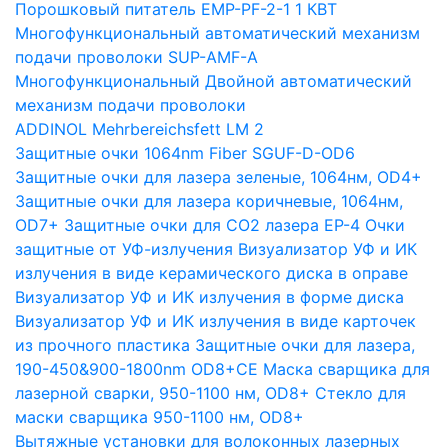
Порошковый питатель EMP-PF-2-1 1 КВТ
Многофункциональный автоматический механизм
подачи проволоки SUP-AMF-A
Многофункциональный Двойной автоматический
механизм подачи проволоки
ADDINOL Mehrbereichsfett LM 2
Защитные очки 1064nm Fiber SGUF-D-OD6
Защитные очки для лазера зеленые, 1064нм, OD4+
Защитные очки для лазера коричневые, 1064нм,
OD7+
Защитные очки для CO2 лазера EP-4
Очки
защитные от УФ-излучения
Визуализатор УФ и ИК
излучения в виде керамического диска в оправе
Визуализатор УФ и ИК излучения в форме диска
Визуализатор УФ и ИК излучения в виде карточек
из прочного пластика
Защитные очки для лазера,
190-450&900-1800nm OD8+CE
Маска сварщика для
лазерной сварки, 950-1100 нм, OD8+
Стекло для
маски сварщика 950-1100 нм, OD8+
Вытяжные установки для волоконных лазерных