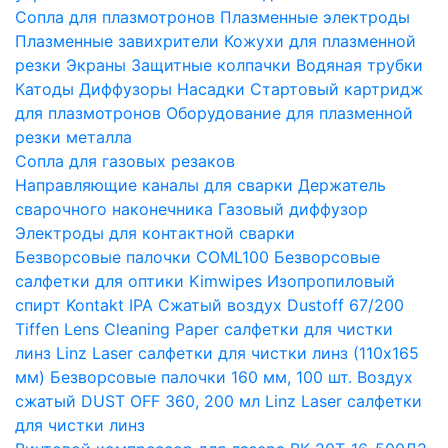
Сопла для плазмотронов
Плазменные электроды
Плазменные завихрители
Кожухи для плазменной
резки
Экраны
Защитные колпачки
Водяная трубки
Катоды
Диффузоры
Насадки
Стартовый картридж
для плазмотронов
Оборудование для плазменной
резки металла
Сопла для газовых резаков
Направляющие каналы для сварки
Держатель
сварочного наконечника
Газовый диффузор
Электроды для контактной сварки
Безворсовые палочки COML100
Безворсовые
салфетки для оптики Kimwipes
Изопропиловый
спирт Kontakt IPA
Сжатый воздух Dustoff 67/200
Tiffen Lens Cleaning Paper салфетки для чистки
линз
Linz Laser салфетки для чистки линз (110х165
мм)
Безворсовые палочки 160 мм, 100 шт.
Воздух
сжатый DUST OFF 360, 200 мл
Linz Laser салфетки
для чистки линз