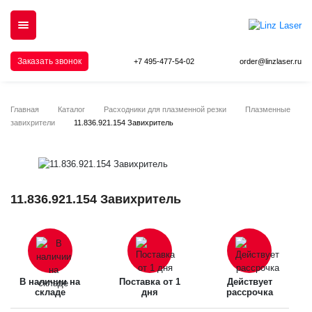
Заказать звонок
+7 495-477-54-02
order@linzlaser.ru
Главная
Каталог
Расходники для плазменной резки
Плазменные
завихрители
11.836.921.154 Завихритель
11.836.921.154 Завихритель
В наличии на
Поставка от 1
Действует
складе
дня
рассрочка