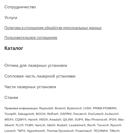
Сотрудничество
Услуги
Политика в отношении обработки персональных данных
Пользовательское соглашение
Каталог
Оптика для лазерных установок
Сопловая часть лазерной установки
Части лазерных установок
Станки
Правовая информация. Raytools®, Bodor®, Bystronic®, LVD®, PRIMA POWER®,
Trumpf®, Salvagnini®, BOCI®, RelFar®, OSPRI®, Precitec®, ProCutter®, Au3tech®,
WSX®, CQWY®, Hans®, HSG®, Amada®, QILIN®, SUP®, Max Photonics®, IPG®, Max
Silver®, FLC®, FLW®, HanLi®, S&A®, Ruida®, Leadshine®, Reci®, Trocen®, Ryxon®,
Leetro®, TMT®, Hypertherm®, Thermal Dynamics®, Powermax®, TECHNA®, Tiffen®,