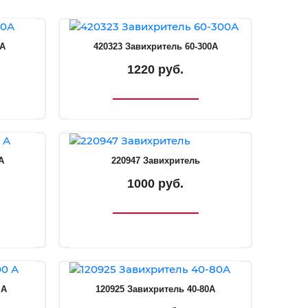
0А
420323 Завихритель 60-300А
1220 руб.
А
220947 Завихритель
1000 руб.
 А
120925 Завихритель 40-80А