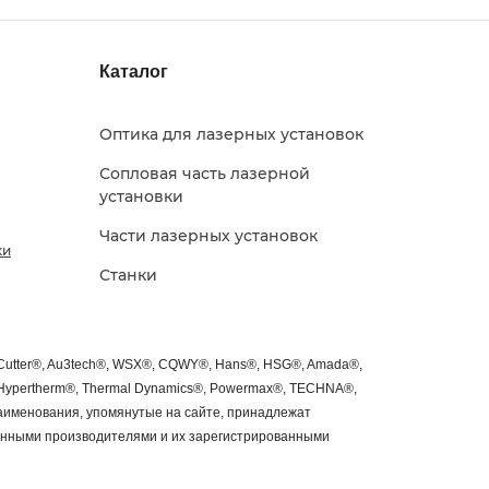
Каталог
Оптика для лазерных установок
Сопловая часть лазерной
установки
Части лазерных установок
ки
Станки
roCutter®, Au3tech®, WSX®, CQWY®, Hans®, HSG®, Amada®,
®, Hypertherm®, Thermal Dynamics®, Powermax®, TECHNA®,
 наименования, упомянутые на сайте, принадлежат
занными производителями и их зарегистрированными