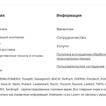
ия
Информация
ании
Вакансии
нашей компании
Сотрудничество
ы
Услуги
и доставка
Политика в отношении обработ
рственные письма и отзывы
персональных данных
Пользовательское соглашение
ты
PRIMA POWER®, Trumpf®, Salvagnini®, BOCI®, RelFar®, OSPRI®, Precitec®, P
®, HanLi®, S&A®, Ruida®, Leadshine®, Reci®, Trocen®, Ryxon®, Leetro®, TMT
SER®, Senfeng® - зарегистрированные торговые марки. Все товарные знаки и
льно как справочная информация. Компания «Linz Laser» не связана с ука