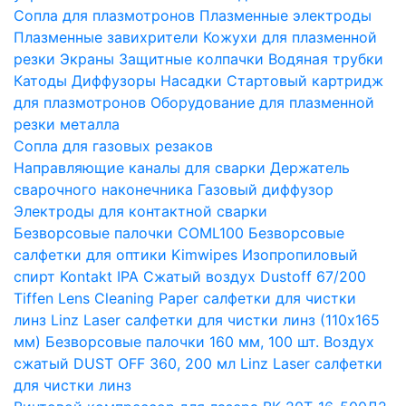
Сопла для плазмотронов
Плазменные электроды
Плазменные завихрители
Кожухи для плазменной
резки
Экраны
Защитные колпачки
Водяная трубки
Катоды
Диффузоры
Насадки
Стартовый картридж
для плазмотронов
Оборудование для плазменной
резки металла
Сопла для газовых резаков
Направляющие каналы для сварки
Держатель
сварочного наконечника
Газовый диффузор
Электроды для контактной сварки
Безворсовые палочки COML100
Безворсовые
салфетки для оптики Kimwipes
Изопропиловый
спирт Kontakt IPA
Сжатый воздух Dustoff 67/200
Tiffen Lens Cleaning Paper салфетки для чистки
линз
Linz Laser салфетки для чистки линз (110х165
мм)
Безворсовые палочки 160 мм, 100 шт.
Воздух
сжатый DUST OFF 360, 200 мл
Linz Laser салфетки
для чистки линз