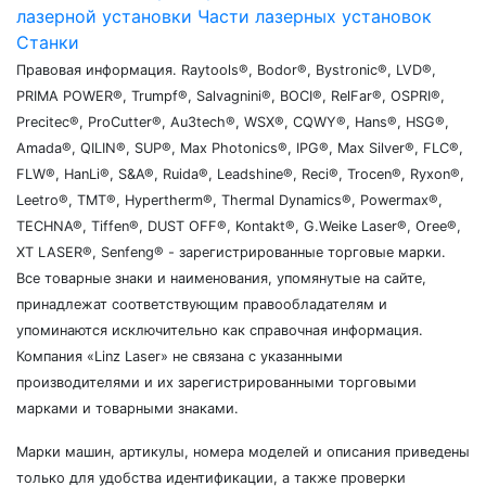
лазерной установки
Части лазерных установок
Станки
Правовая информация. Raytools®, Bodor®, Bystronic®, LVD®,
PRIMA POWER®, Trumpf®, Salvagnini®, BOCI®, RelFar®, OSPRI®,
Precitec®, ProCutter®, Au3tech®, WSX®, CQWY®, Hans®, HSG®,
Amada®, QILIN®, SUP®, Max Photonics®, IPG®, Max Silver®, FLC®,
FLW®, HanLi®, S&A®, Ruida®, Leadshine®, Reci®, Trocen®, Ryxon®,
Leetro®, TMT®, Hypertherm®, Thermal Dynamics®, Powermax®,
TECHNA®, Tiffen®, DUST OFF®, Kontakt®, G.Weike Laser®, Oree®,
XT LASER®, Senfeng® - зарегистрированные торговые марки.
Все товарные знаки и наименования, упомянутые на сайте,
принадлежат соответствующим правообладателям и
упоминаются исключительно как справочная информация.
Компания «Linz Laser» не связана с указанными
производителями и их зарегистрированными торговыми
марками и товарными знаками.
Марки машин, артикулы, номера моделей и описания приведены
только для удобства идентификации, а также проверки