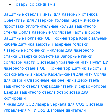
Товары со скидками
Защитные стекла
Линзы для лазерных станков
Объективы для лазерной головы
Керамические
проставки
Уплотнительные кольца защитного
стекла
Сопла лазерные
Сопловая часть в сборе
Защитные колпачки QBH коннектора
Коаксиальный
кабель датчика высоты
Лазерные головки
Лазерные источники
Чиллеры для лазерного
станка
Отвертка объектива
Запорные гайки
сопловой части
Системы управления ЧПУ
Пульт ДУ
лазерного станка
QBH Коннектор
Датчик высоты и
коаксиальный кабель
Кабель-канал для ЧПУ
Сопла
для сварки
Сварочные наконечники
Держатель
защитного стекла
Серводвигатели и сервомоторы
Дверца защитного стекла
Устройства для
юстировки
Линзы для СО2 лазера
Зеркала для СО2
Система
управления ЧПУ Co2
Шаговые двигатели