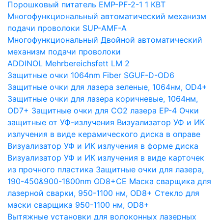
Порошковый питатель EMP-PF-2-1 1 КВТ
Многофункциональный автоматический механизм
подачи проволоки SUP-AMF-A
Многофункциональный Двойной автоматический
механизм подачи проволоки
ADDINOL Mehrbereichsfett LM 2
Защитные очки 1064nm Fiber SGUF-D-OD6
Защитные очки для лазера зеленые, 1064нм, OD4+
Защитные очки для лазера коричневые, 1064нм,
OD7+
Защитные очки для CO2 лазера EP-4
Очки
защитные от УФ-излучения
Визуализатор УФ и ИК
излучения в виде керамического диска в оправе
Визуализатор УФ и ИК излучения в форме диска
Визуализатор УФ и ИК излучения в виде карточек
из прочного пластика
Защитные очки для лазера,
190-450&900-1800nm OD8+CE
Маска сварщика для
лазерной сварки, 950-1100 нм, OD8+
Стекло для
маски сварщика 950-1100 нм, OD8+
Вытяжные установки для волоконных лазерных