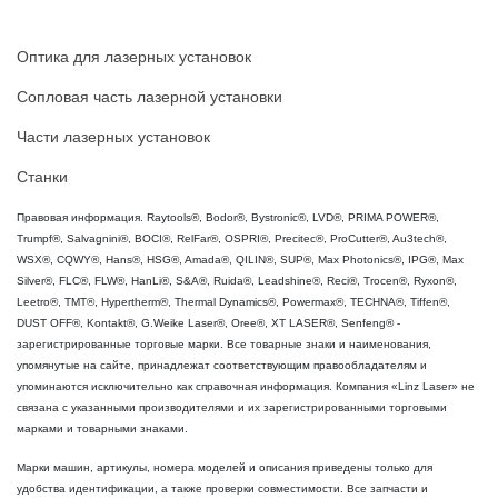
Оптика для лазерных установок
Сопловая часть лазерной установки
Части лазерных установок
Станки
Правовая информация. Raytools®, Bodor®, Bystronic®, LVD®, PRIMA POWER®,
Trumpf®, Salvagnini®, BOCI®, RelFar®, OSPRI®, Precitec®, ProCutter®, Au3tech®,
WSX®, CQWY®, Hans®, HSG®, Amada®, QILIN®, SUP®, Max Photonics®, IPG®, Max
Silver®, FLC®, FLW®, HanLi®, S&A®, Ruida®, Leadshine®, Reci®, Trocen®, Ryxon®,
Leetro®, TMT®, Hypertherm®, Thermal Dynamics®, Powermax®, TECHNA®, Tiffen®,
DUST OFF®, Kontakt®, G.Weike Laser®, Oree®, XT LASER®, Senfeng® -
зарегистрированные торговые марки. Все товарные знаки и наименования,
упомянутые на сайте, принадлежат соответствующим правообладателям и
упоминаются исключительно как справочная информация. Компания «Linz Laser» не
связана с указанными производителями и их зарегистрированными торговыми
марками и товарными знаками.
Марки машин, артикулы, номера моделей и описания приведены только для
удобства идентификации, а также проверки совместимости. Все запчасти и