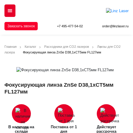
Заказать звонок
+7 495-477-54-02
order@linzlaser.ru
Главная
Каталог
Расходники для СО2 лазеров
Линзы для СО2
лазера
Фокусирующая линза ZnSe D38,1xCT5мм FL127мм
Фокусирующая линза ZnSe D38,1xCT5мм
FL127мм
В наличии на
Поставка от 1
Действует
складе
дня
рассрочка