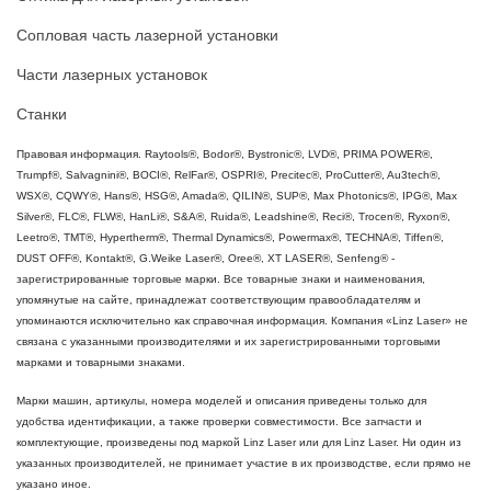
Сопловая часть лазерной установки
Части лазерных установок
Станки
Правовая информация. Raytools®, Bodor®, Bystronic®, LVD®, PRIMA POWER®,
Trumpf®, Salvagnini®, BOCI®, RelFar®, OSPRI®, Precitec®, ProCutter®, Au3tech®,
WSX®, CQWY®, Hans®, HSG®, Amada®, QILIN®, SUP®, Max Photonics®, IPG®, Max
Silver®, FLC®, FLW®, HanLi®, S&A®, Ruida®, Leadshine®, Reci®, Trocen®, Ryxon®,
Leetro®, TMT®, Hypertherm®, Thermal Dynamics®, Powermax®, TECHNA®, Tiffen®,
DUST OFF®, Kontakt®, G.Weike Laser®, Oree®, XT LASER®, Senfeng® -
зарегистрированные торговые марки. Все товарные знаки и наименования,
упомянутые на сайте, принадлежат соответствующим правообладателям и
упоминаются исключительно как справочная информация. Компания «Linz Laser» не
связана с указанными производителями и их зарегистрированными торговыми
марками и товарными знаками.
Марки машин, артикулы, номера моделей и описания приведены только для
удобства идентификации, а также проверки совместимости. Все запчасти и
комплектующие, произведены под маркой Linz Laser или для Linz Laser. Ни один из
указанных производителей, не принимает участие в их производстве, если прямо не
указано иное.