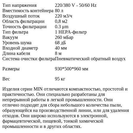
Тип напряжения
220/380 V - 50/60 Hz
Вместимость контейнера
80 л
Воздушный поток
220 м3/ч
Область фильтрации
0,8 м2
Точность фильтрации
0.3 μm
Тип фильтра
1 HEPA-фильтр
Вакуум
260 мБар
Уровень шума
68 дБ
Входной диаметр
40 мм
Длина кабеля
8 м
Система очистки фильтра
Пневматический обратный воздух
Размеры
930*500*960 мм
Вес
95 кг
Изделия серии MIN отличаются компактностью, простотой и
практичностью. Они специально разработаны для
непрерывной работы в легкой промышленности. Они
отлично подходят для сбора небольшого количества пыли,
образующейся на производственной линии, или для удаления
отходов. Они широко используются в электронной,
фармацевтической, пищевой, тонкой химической
промышленности и в других областях.