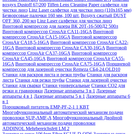
воздух Dustoff 67/200
Tiffen Lens Cleaning Paper салфетки для
чистки линз
Linz Laser салфетки для чистки линз (110х165 мм)
Безворсовые палочки 160 мм, 100 шт.
Воздух сжатый DUST
OFF 360, 200 мл
Linz Laser салфетки для чистки линз
Винтовой компрессор для лазера ВК 20Т-16-500Д2 500л
Винтовой компрессор CrossAir CA11-16GA
Винтовой
компрессор CrossAir CA15-16GA
Винтовой компрессор
CrossAir CA18,5-16GA
Винтовой компрессор CrossAir CA22-
16GA
Винтовой компрессор CrossAir CA30-16GA
Винтовой
компрессор CrossAir CA37-16GA
Винтовой компрессор
CrossAir CA45-16GA
Винтовой компрессор CrossAir CA55-
16GA
Винтовой компрессор CrossAir CA75-16GA
Поршневой
компрессор для лазерной очистки Remeza СБ4-24.OLD10
Станки для раскроя листа и резки трубы
Станки для раскроя
листа
Станки для резки трубы
Станки для лазерной очистки
Станки для сварки
Станки универсальные
Станки СО2 для
резки и гравировки
Лазерные аппараты 3 в 1
Лазерные
аппараты 4 в 1
Лазерные аппараты 5 в 1
Лазерные аппараты 6
в 1
Порошковый питатель EMP-PF-2-1 1 КВТ
Многофункциональный автоматический механизм подачи
проволоки SUP-AMF-A
Многофункциональный Двойной
автоматический механизм подачи проволоки
ADDINOL Mehrbereichsfett LM 2
Защитные очки 1064nm Fiber SGUF-D-OD6
Защитные очки