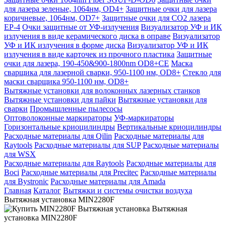
для лазера зеленые, 1064нм, OD4+
Защитные очки для лазера
коричневые, 1064нм, OD7+
Защитные очки для CO2 лазера
EP-4
Очки защитные от УФ-излучения
Визуализатор УФ и ИК
излучения в виде керамического диска в оправе
Визуализатор
УФ и ИК излучения в форме диска
Визуализатор УФ и ИК
излучения в виде карточек из прочного пластика
Защитные
очки для лазера, 190-450&900-1800nm OD8+CE
Маска
сварщика для лазерной сварки, 950-1100 нм, OD8+
Стекло для
маски сварщика 950-1100 нм, OD8+
Вытяжные установки для волоконных лазерных станков
Вытяжные установки для пайки
Вытяжные установки для
сварки
Промышленные пылесосы
Оптоволоконные маркираторы
УФ-маркираторы
Горизонтальные криоцилиндры
Вертикальные криоцилиндры
Расходные материалы для Qilin
Расходные материалы для
Raytools
Расходные материалы для SUP
Расходные материалы
для WSX
Расходные материалы для Raytools
Расходные материалы для
Boci
Расходные материалы для Precitec
Расходные материалы
для Bystronic
Расходные материалы для Amada
Главная
Каталог
Вытяжки и системы очистки воздуха
Вытяжная установка MIN2280F