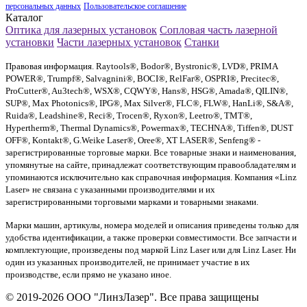
персональных данных
Пользовательское соглашение
Каталог
Оптика для лазерных установок
Сопловая часть лазерной
установки
Части лазерных установок
Станки
Правовая информация. Raytools®, Bodor®, Bystronic®, LVD®, PRIMA
POWER®, Trumpf®, Salvagnini®, BOCI®, RelFar®, OSPRI®, Precitec®,
ProCutter®, Au3tech®, WSX®, CQWY®, Hans®, HSG®, Amada®, QILIN®,
SUP®, Max Photonics®, IPG®, Max Silver®, FLC®, FLW®, HanLi®, S&A®,
Ruida®, Leadshine®, Reci®, Trocen®, Ryxon®, Leetro®, TMT®,
Hypertherm®, Thermal Dynamics®, Powermax®, TECHNA®, Tiffen®, DUST
OFF®, Kontakt®, G.Weike Laser®, Oree®, XT LASER®, Senfeng® -
зарегистрированные торговые марки. Все товарные знаки и наименования,
упомянутые на сайте, принадлежат соответствующим правообладателям и
упоминаются исключительно как справочная информация. Компания «Linz
Laser» не связана с указанными производителями и их
зарегистрированными торговыми марками и товарными знаками.
Марки машин, артикулы, номера моделей и описания приведены только для
удобства идентификации, а также проверки совместимости. Все запчасти и
комплектующие, произведены под маркой Linz Laser или для Linz Laser. Ни
один из указанных производителей, не принимает участие в их
производстве, если прямо не указано иное.
© 2019-2026 ООО "ЛинзЛазер". Все права защищены