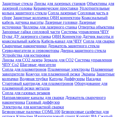
Защитные стекла
Линзы для лазерных станков
Объективы для
лазерной головы
Керамические проставки
Уплотнительные
кольца защитного стекла
Сопла лазерные
Сопловая часть в
сборе
Защитные колпачки QBH коннектора
Коаксиальный
кабель датчика высоты
Лазерные головки
Лазерные
источники
Чиллеры для лазерного станка
Отвертка объектива
Запорные гайки сопловой части
Системы управления ЧПУ
Пульт ДУ лазерного станка
QBH Коннектор
Датчик высоты и
коаксиальный кабель
Кабель-канал для ЧПУ
Сопла для сварки
Сварочные наконечники
Держатель защитного стекла
Серводвигатели и сервомоторы
Дверца защитного стекла
Устройства для юстировки
Линзы для СО2 лазера
Зеркала для СО2
Система управления
ЧПУ Co2
Шаговые двигатели
Сопла для плазмотронов
Плазменные электроды
Плазменные
завихрители
Кожухи для плазменной резки
Экраны
Защитные
колпачки
Водяная трубки
Катоды
Диффузоры
Насадки
Стартовый картридж для плазмотронов
Оборудование для
плазменной резки металла
Сопла для газовых резаков
Направляющие каналы для сварки
Держатель сварочного
наконечника
Газовый диффузор
Электроды для контактной сварки
Безворсовые палочки COML100
Безворсовые салфетки для
оптики Kimwipes
Изопропиловый спирт Kontakt IPA
Сжатый