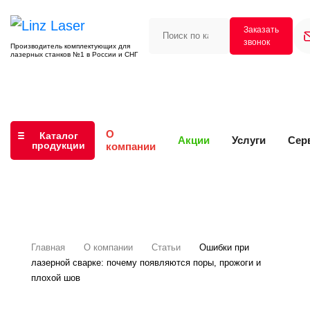
Заказать
звонок
Производитель комплектующих для
лазерных станков №1 в России и СНГ
О
Каталог
Акции
Услуги
Сер
продукции
компании
Главная
О компании
Статьи
Ошибки при
лазерной сварке: почему появляются поры, прожоги и
плохой шов